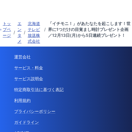
トッ
エ
北海道
「イチモニ！」があたなたを起こします！世
プペ
ン
テレビ
/
界に1つだけの目覚まし時計プレゼント企画
/
/
ージ
タ
放送株
／12月13日(月)から5日連続プレゼント！
メ
式会社
運営会社
サービス・料金
サービス説明会
特定商取引法に基づく表記
利用規約
プライバシーポリシー
ガイドライン