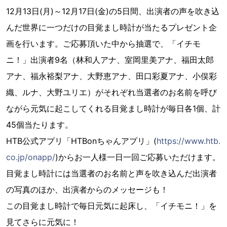
12月13日(月)～12月17日(金)の5日間、出演者の声を吹き込
んだ世界に一つだけの目覚まし時計が当たるプレゼント企
画を行います。ご応募頂いた中から抽選で、「イチモ
ニ！」出演者9名（林和人アナ、室岡里美アナ、福田太郎
アナ、福永裕梨アナ、大野恵アナ、田口彩夏アナ、小俣彩
織、ルナ、大野ユリエ）がそれぞれ当選者のお名前を呼び
ながら元気に起こしてくれる目覚まし時計が毎日各1個、計
45個当たります。
HTB公式アプリ「HTBonちゃんアプリ」(
https://www.htb.
co.jp/onapp/
)からお一人様一日一回ご応募いただけます。
目覚まし時計には当選者のお名前と声を吹き込んだ出演者
の写真のほか、出演者からのメッセージも！
この目覚まし時計で毎日元気に起床し、「イチモニ！」を
見てさらに元気に！