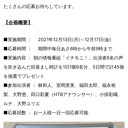
たくさんの応募お待ちしています。
【企画概要】
■実施期間 ： 2021年12月13日(月)～12月17日(金)
■応募時間 ： 期間中毎日あさ6時から午前9時まで
■実施内容 ： 朝の情報番組「イチモニ！」出演者9名の声
を吹き込んだ目覚まし時計を1日1個9名分、5日間で計45個
を抽選でプレゼント
■参加出演者 ： 林和人、室岡里美、福田太郎、福永裕
梨、大野恵、田口彩夏（HTBアナウンサー）、小俣彩織、
ルナ、大野ユリエ
■応募回数 ： お一人様一日一回応募可能