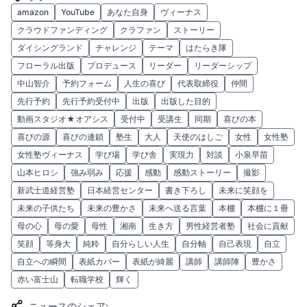
amazon
YouTube
あなた自身
ヴィーナス
クラウドファンディング
クラファン
ストーリー
ダイシングランド
チャレンジ
テーマ
はたらき隊
フローラル出版
プロデュース
リーダー
リーダーシップ
中山智介
予約フォーム
人生の喜び
代表取締役
仲間
先行予約
先行予約受付中
出版
出版した目的
動画スタジオ★オアシス
受付中
受講生
同期
喜びの本
喜びの源
喜びの連鎖
塾生
大人
天使のはしご
女性
女性塾
女性塾ヴィーナス
学び場
学び舎
実現力
対談
小泉早苗
山本ヒロシ
強み弱み
応援
感動
感動ストーリー
撮影
新武士道経営塾
日本経営センター
書き下ろし
未来に笑顔を
未来の子供たち
未来の豊かさ
未来へ送る言葉
本棚
本棚に１冊
母の心
母の愛
母性
湘南
生き方
男性経営者塾
社会に貢献
笑顔
等身大
純粋
自分らしい人生
自分軸
自己表現
自立
自立への瞬間
表紙カバー
表紙が綺麗
講師
講師陣
豊かさ
赤い富士山
転職学校
輝く
ニュースのシェア
: