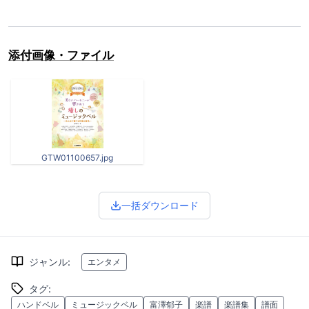
添付画像・ファイル
GTW01100657.jpg
一括ダウンロード
ジャンル
:
エンタメ
タグ
:
ハンドベル
ミュージックベル
富澤郁子
楽譜
楽譜集
譜面