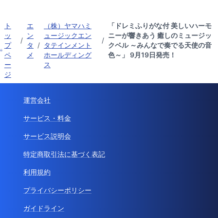
ト
エ
（株）ヤマハミ
「ドレミふりがな付 美しいハーモ
ッ
ン
ュージックエン
ニーが響きあう 癒しのミュージッ
/
/
プ
タ
/
タテインメント
クベル ～みんなで奏でる天使の音
ペ
メ
ホールディング
色～」 9月19日発売！
ー
ス
ジ
運営会社
サービス・料金
サービス説明会
特定商取引法に基づく表記
利用規約
プライバシーポリシー
ガイドライン