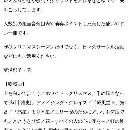
レミふりがなや歌詞・拍カウントを入れるなど様々な工夫
をこらしてします。
人数別の担当音分担表や演奏ポイントも充実した使いやす
い一冊です。
ぜひクリスマスシーズンだけでなく、日々のサークル活動
などにもご活用ください。
富澤郁子・著
【収載曲】
上を向いて歩こう／ホワイト・クリスマス／千の風になっ
て(秋川 雅史)／アメイジング・グレイス／「威風堂々」第1
番／「惑星」より木星／エリーゼのために／いつも何度で
も／さとうきび畑／花～すべての人の心に花を～／虹の彼