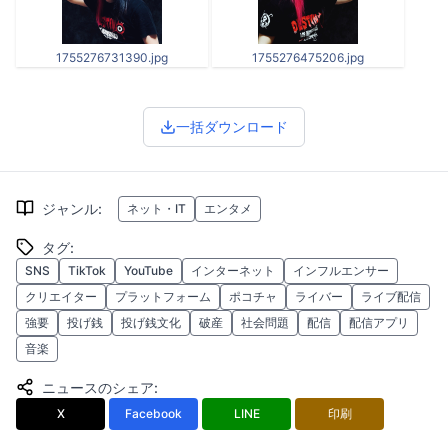
1755276731390.jpg
1755276475206.jpg
一括ダウンロード
ジャンル
:
ネット・IT
エンタメ
タグ
:
SNS
TikTok
YouTube
インターネット
インフルエンサー
クリエイター
プラットフォーム
ポコチャ
ライバー
ライブ配信
強要
投げ銭
投げ銭文化
破産
社会問題
配信
配信アプリ
音楽
ニュースのシェア
:
X
Facebook
LINE
印刷