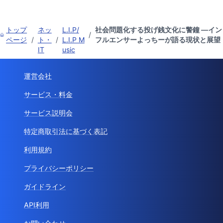
トップ
ネッ
L.I.P/
社会問題化する投げ銭文化に警鐘 —イン
/
ページ
/
ト・
/
L.I.P M
フルエンサーよっちーが語る現状と展望
IT
usic
運営会社
サービス・料金
サービス説明会
特定商取引法に基づく表記
利用規約
プライバシーポリシー
ガイドライン
API利用