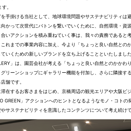
ます。
を手掛ける当社として、地球環境問題やサステナビリティは避
に向かって次世代にバトンを繋いでいくために、自然環境・資
き合いアクションを積み重ねていく事は、我々の責務であると
これまでの事業内容に加え、今より「ちょっと良い自然とのか
していくための新しいブランドを立ち上げることといたしまし
GALLERY」は、園芸会社が考える「ちょっと良い自然とのかか
、グリーンショップにギャラリー機能を付加し、さらに隣接す
る店舗です。
滞在するお客さまをはじめ、京橋周辺の観光エリアや大阪ビジ
O GREEN」アクションへのヒントとなるようなモノ・コトの
費やサステナビリティを意識したコンテンツについて考え続け