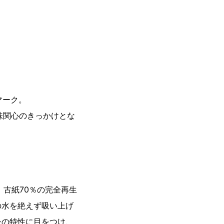
マーク。
味関心のきっかけとな
古紙70％の完全再生
の水を絶えず吸い上げ
シの特性に目をつけ、