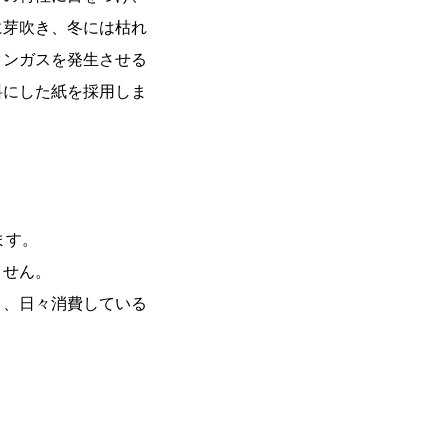
に芽吹き、冬には枯れ
タンガスを発生させる
料にした紙を採用しま
ます。
ません。
り、日々消費している