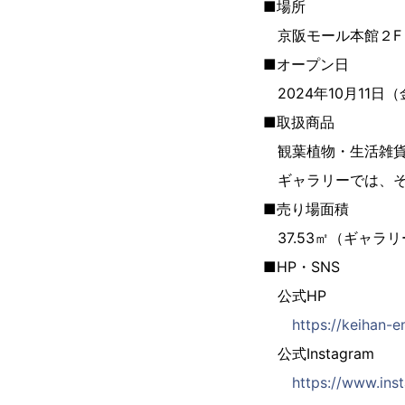
■場所
京阪モール本館２F
■オープン日
2024年10月11日（
■取扱商品
観葉植物・生活雑
ギャラリーでは、そ
■売り場面積
37.53㎡（ギャラ
■HP・SNS
公
https://keihan-
公式Instagram
https://www.ins