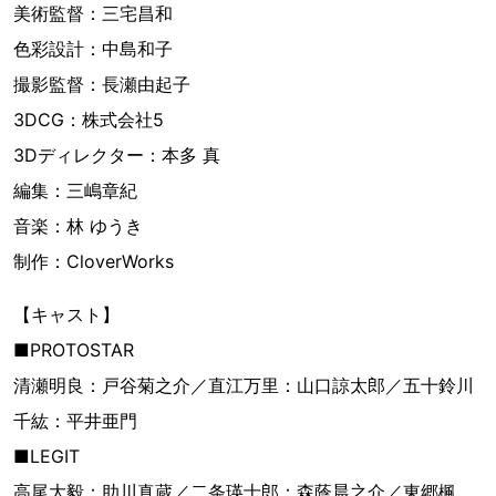
美術監督：三宅昌和
色彩設計：中島和子
撮影監督：長瀬由起子
3DCG：株式会社5
3Dディレクター：本多 真
編集：三嶋章紀
音楽：林 ゆうき
制作：CloverWorks
【キャスト】
■PROTOSTAR
清瀬明良：戸谷菊之介／直江万里：山口諒太郎／五十鈴川
千紘：平井亜門
■LEGIT
高尾大毅：助川真蔵／二条瑛士郎：森蔭晨之介／東郷楓