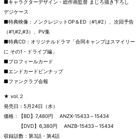
■キャラクターデザイン・総作画監督 まじろ描き下ろし
デジケース
■特典映像：ノンクレジットOP＆ED（#1,#2）、次回予告
（#1,#2,#3）、PV集
■特典CD：オリジナルドラマ「合同キャンプはスマイリー
に その1・ドライブ編」
■プロフィールカード
■エンドカードピンナップ
■ファンクラブ会報
★ vol.２
発売日：5月24日（水）
価格：【BD】7,480円 ANZX-15433～15434
【DVD】6,380円 ANZB-15433～15434
収録話数：第3話・第4話