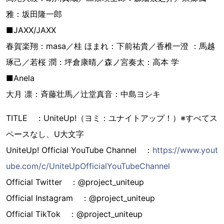
雅：坂田隆一郎
■JAXX/JAXX
春賀楽翔：masa／桂 ほまれ：下前祐貴／香椎一澄 ：馬越
琢己／若桜 潤：坪倉康晴／森ノ宮奏太：高本 学
■Anela
大月 凛：斉藤壮馬／辻堂真音：中島ヨシキ
TITLE ：UniteUp!（ヨミ：ユナイトアップ！）※すべてス
ペースなし、U大文字
UniteUp! Official YouTube Channel ：
https://www.yout
ube.com/c/UniteUpOfficialYouTubeChannel
Official Twitter ：@project_uniteup
Official Instagram ：@project_uniteup
Official TikTok ：@project_uniteup