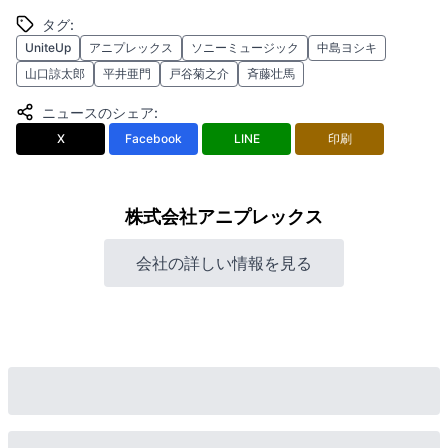
タグ
:
UniteUp
アニプレックス
ソニーミュージック
中島ヨシキ
山口諒太郎
平井亜門
戸谷菊之介
斉藤壮馬
ニュースのシェア
:
X
Facebook
LINE
印刷
株式会社アニプレックス
会社の詳しい情報を見る