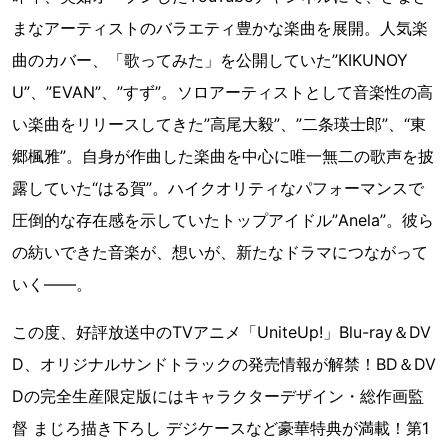
まなアーティストのバラエティ豊かな楽曲を展開。人気楽
曲のカバー、「歌ってみた」を公開していた”KIKUNOY
U”、”EVAN”、”すず”。ソロアーティストとして音楽性の高
い楽曲をリリースしてきた”高尾大毅”、”二条瑛士郎”、“東
郷楓雅”。自身が作曲した楽曲を中心に唯一無二の歌声を披
露していた“はる賀”。ハイクオリティなパフォーマンスで
圧倒的な存在感を示していたトップアイドル”Anela”。彼ら
の紡いできた音楽が、想いが、新たなドラマにつながって
いく――。
この度、好評放送中のTVアニメ「UniteUp!」Blu-ray＆DV
D、オリジナルサンドトラックの発売情報が解禁！BD＆DV
Dの完全生産限定版にはキャラクターデザイン・総作画監
督 まじろ描き下ろし デジケースなど豪華特典が満載！第1