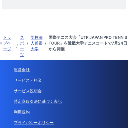
トッ
ス
学校法
国際テニス大会「UTR JAPAN PRO TENNIS
プペ
ポ
/
人近畿
/
TOUR」を近畿大学テニスコートで7月24日
/
ージ
ー
大学
から開催
ツ
運営会社
サービス・料金
サービス説明会
特定商取引法に基づく表記
利用規約
プライバシーポリシー