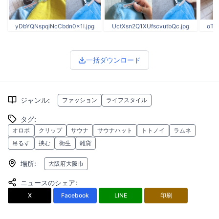
yDbYQNspqiNcCbdn0x1I.jpg
UctXsn2Q1XUfscvutbQc.jpg
oTg
一括ダウンロード
ジャンル
:
ファッション
ライフスタイル
タグ
:
オロポ
クリップ
サウナ
サウナハット
トトノイ
ラムネ
吊るす
挟む
衛生
雑貨
場所
:
大阪府大阪市
ニュースのシェア
:
X
Facebook
LINE
印刷