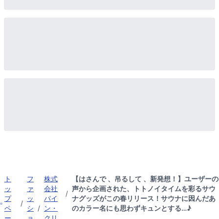
ト
フ
株式
【はさんで 、吊るして 、新発想！】ユーザーの
ッ
ァ
会社
声から企画された、トトノイタイムを彩るサウ
/
プ
ッ
パイ
ナグッズがこの春リリース！サウナに因んだあ
/
ペ
シ
/
ン・
のカラー名にも思わずキュンとする…♪
ー
ョ
クリ