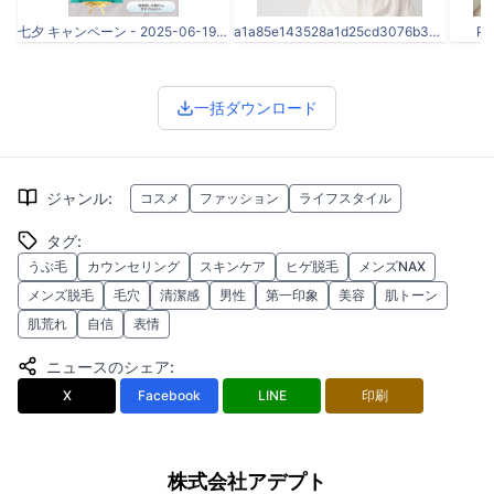
七夕 キャンペーン - 2025-06-19T183133.101.png
a1a85e143528a1d25cd3076b3da5c2f4.jpg
PX
一括ダウンロード
ジャンル
:
コスメ
ファッション
ライフスタイル
タグ
:
うぶ毛
カウンセリング
スキンケア
ヒゲ脱毛
メンズNAX
メンズ脱毛
毛穴
清潔感
男性
第一印象
美容
肌トーン
肌荒れ
自信
表情
ニュースのシェア
:
X
Facebook
LINE
印刷
株式会社アデプト