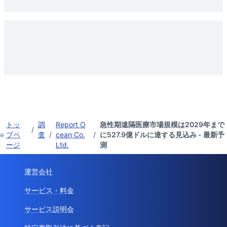
トッ
調
Report O
急性期遠隔医療市場規模は2029年まで
/
プペ
査
/
cean Co.
/
に527.9億ドルに達する見込み - 最新予
ージ
Ltd.
測
運営会社
サービス・料金
サービス説明会