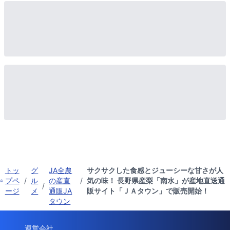
トッ
グ
JA全農
サクサクした食感とジューシーな甘さが人
プペ
/
ル
の産直
/
気の味！ 長野県産梨「南水」が産地直送通
/
ージ
メ
通販JA
販サイト「ＪＡタウン」で販売開始！
タウン
運営会社