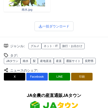
南水.jpg
一括ダウンロード
ジャンル
:
グルメ
ネット・IT
旅行・お出かけ
タグ
:
JAタウン
南水
梨
産地直送
産直
通販サイト
長野県
ニュースのシェア
:
X
Facebook
LINE
印刷
JA全農の産直通販JAタウン