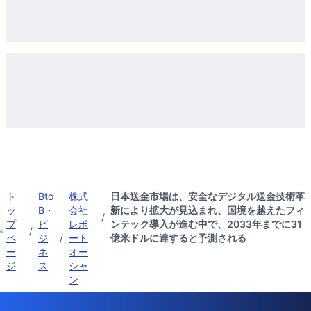
ト
Bto
株式
日本送金市場は、安全なデジタル送金技術革
ッ
B・
会社
新により拡大が見込まれ、国境を越えたフィ
/
プ
ビ
レポ
ンテック導入が進む中で、2033年までに31
/
ペ
ジ
/
ート
億米ドルに達すると予測される
ー
ネ
オー
ジ
ス
シャ
ン