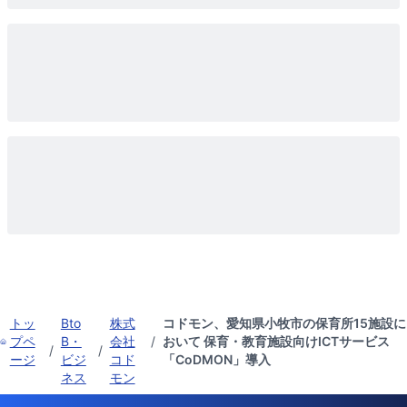
トッ
Bto
株式
コドモン、愛知県小牧市の保育所15施設に
プペ
B・
会社
/
おいて 保育・教育施設向けICTサービス
/
/
ージ
ビジ
コド
「CoDMON」導入
ネス
モン