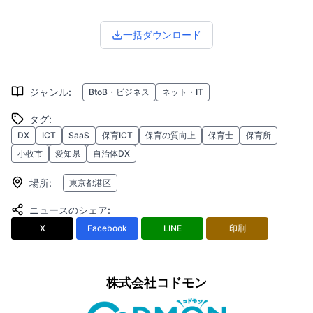
一括ダウンロード
ジャンル
:
BtoB・ビジネス
ネット・IT
タグ
:
DX
ICT
SaaS
保育ICT
保育の質向上
保育士
保育所
小牧市
愛知県
自治体DX
場所
:
東京都港区
ニュースのシェア
:
X
Facebook
LINE
印刷
株式会社コドモン