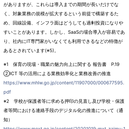
がありますが、これらは導入までの期間が長いだけでな
く、対象業務の規模が拡大するという前提で構築するた
め、回線設備、インフラ面はどうしても過剰投資になりや
すいことがあります。しかし、SaaSの場合導入が容易であ
り、社内にIT専門家がいなくても利用できるなどの特徴が
あるとされています(※5)。
※1 保育の現場・職業の魅力向上に関する 報告書 P.19
②ICT 等の活用による業務効率化と業務改善の推進
https://www.mhlw.go.jp/content/11907000/000677595.
pdf
※2 学校が保護者等に求める押印の見直し及び学校・保護
者等間における連絡手段のデジタル化の推進について（通
知）
https://www.mext.go.jp/content/20201019-mxt_zaimu-1