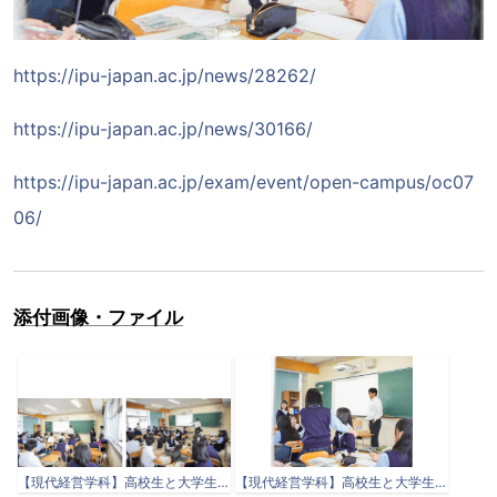
https://ipu-japan.ac.jp/news/28262/
https://ipu-japan.ac.jp/news/30166/
https://ipu-japan.ac.jp/exam/event/open-campus/oc07
06/
添付画像・ファイル
【現代経営学科】高校生と大学生が能登復興を願うバスソルトを共同開発！和気鵜飼谷温泉との産官学連携プロジェクト始動！-IPU・環太平洋大学-06-24-2025_09_16_AM.png
【現代経営学科】高校生と大学生が能登復興を願うバスソルトを共同開発！和気鵜飼谷温泉との産官学連携プロジェクト始動！-IPU・環太平洋大学-06-24-2025_09_19_AM.png