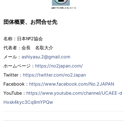
団体概要、お問合せ先
名称：日本№2協会
代表者：会長 名取大介
メール：
ashiyasu.2@gmail.com
ホームページ：
https://no2japan.com/
Twitter：
https://twitter.com/no2Japan
Facebook：
https://www.facebook.com/No.2JAPAN
YouTube：
https://www.youtube.com/channel/UCAEE-d
Hxsk4kyc3Cq8mYPQw