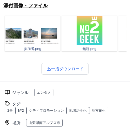
添付画像・ファイル
参加者.png
無題.png
一括ダウンロード
ジャンル
:
エンタメ
タグ
:
2番
№2
シティプロモーション
地域活性化
地方創生
場所
:
山梨県南アルプス市