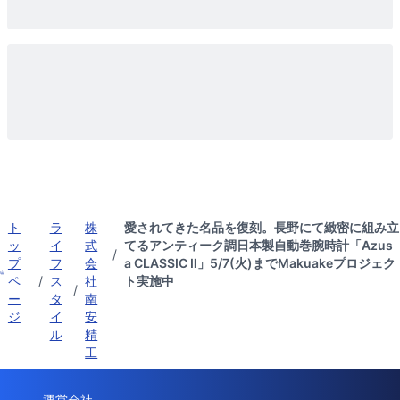
ト
ラ
株
愛されてきた名品を復刻。長野にて緻密に組み立
ッ
イ
式
てるアンティーク調日本製自動巻腕時計「Azus
/
プ
フ
会
a CLASSIC Ⅱ」5/7(火)までMakuakeプロジェク
ペ
/
ス
社
ト実施中
/
ー
タ
南
ジ
イ
安
ル
精
工
運営会社