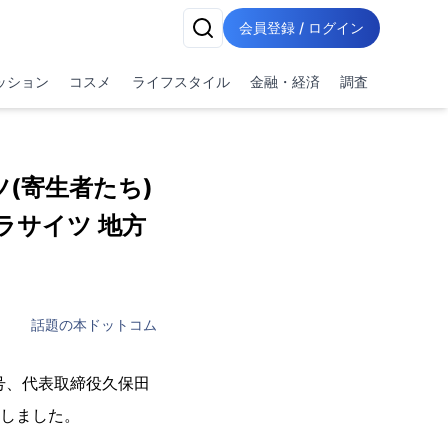
会員登録 / ログイン
ッション
コスメ
ライフスタイル
金融・経済
調査
(寄生者たち)
ラサイツ 地方
話題の本ドットコム
号、代表取締役久保田
たしました。