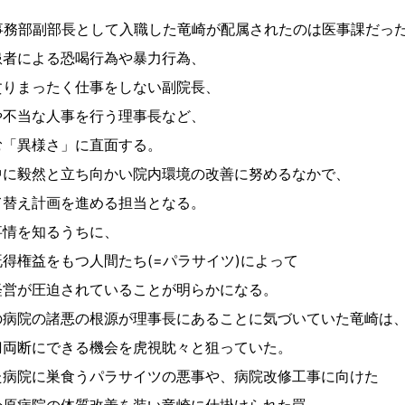
事務部副部長として入職した竜崎が配属されたのは医事課だっ
患者による恐喝行為や暴力行為、
貪りまったく仕事をしない副院長、
や不当な人事を行う理事長など、
む「異様さ」に直面する。
中に毅然と立ち向かい院内環境の改善に努めるなかで、
て替え計画を進める担当となる。
事情を知るうちに、
得権益をもつ人間たち(=パラサイツ)によって
経営が圧迫されていることが明らかになる。
の病院の諸悪の根源が理事長にあることに気づいていた竜崎は
刀両断にできる機会を虎視眈々と狙っていた。
た病院に巣食うパラサイツの悪事や、病院改修工事に向けた