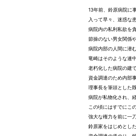
13年前、鈴原病院に
入って早々、迷惑な
病院内の私利私欲を
節操のない男女関係
病院内部の人間に潜
竜崎はそのような連
老朽化した病院の建
資金調達のため内部
理事長を筆頭とした既
病院が私物化され、
この頃にはすでにこ
強大な権力を前に一
鈴原家をはじめとし