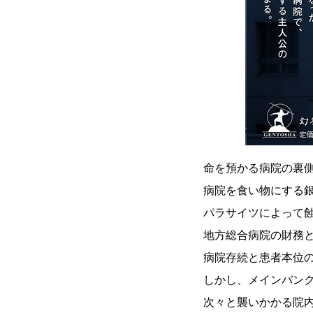
命を預かる病院の裏側
病院を食い物にする
パラサイツによって
地方総合病院の財務
病院存続と患者本位
しかし、メインバン
次々と襲いかかる院