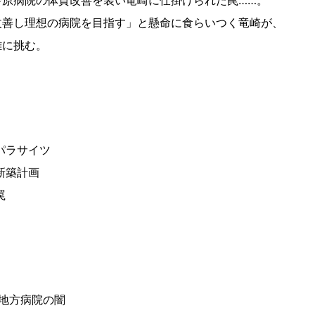
鈴原病院の体質改善を装い竜崎に仕掛けられた罠……。
改善し理想の病院を目指す」と懸命に食らいつく竜崎が、
難に挑む。
パラサイツ
新築計画
罠
 地方病院の闇