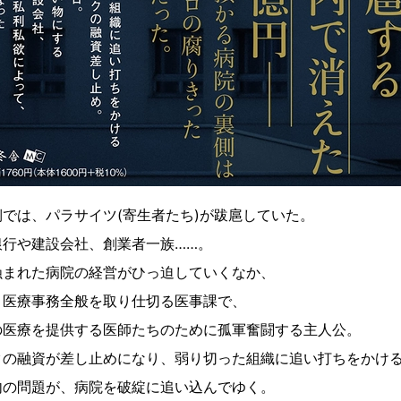
では、パラサイツ(寄生者たち)が跋扈していた。
銀行や建設会社、創業者一族……。
蝕まれた病院の経営がひっ迫していくなか、
と医療事務全般を取り仕切る医事課で、
の医療を提供する医師たちのために孤軍奮闘する主人公。
クの融資が差し止めになり、弱り切った組織に追い打ちをかけ
内の問題が、病院を破綻に追い込んでゆく。