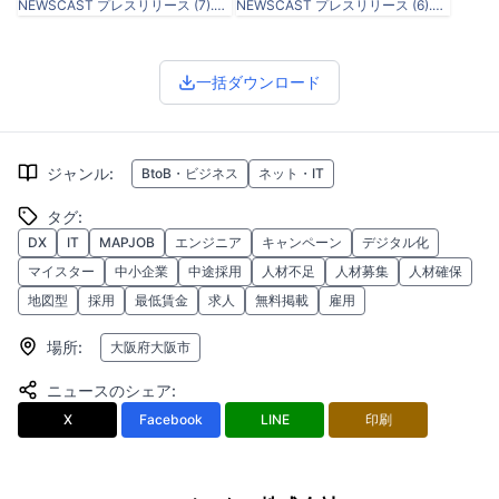
NEWSCAST プレスリリース (7).png
NEWSCAST プレスリリース (6).png
一括ダウンロード
ジャンル
:
BtoB・ビジネス
ネット・IT
タグ
:
DX
IT
MAPJOB
エンジニア
キャンペーン
デジタル化
マイスター
中小企業
中途採用
人材不足
人材募集
人材確保
地図型
採用
最低賃金
求人
無料掲載
雇用
場所
:
大阪府大阪市
ニュースのシェア
:
X
Facebook
LINE
印刷