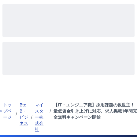
トッ
Bto
マイ
【IT・エンジニア職】採用課題の救世主！
プペ
B・
スタ
/
最低賃金引き上げに対応、求人掲載1年間完
/
ージ
ビジ
/
ー株
全無料キャンペーン開始
ネス
式会
社