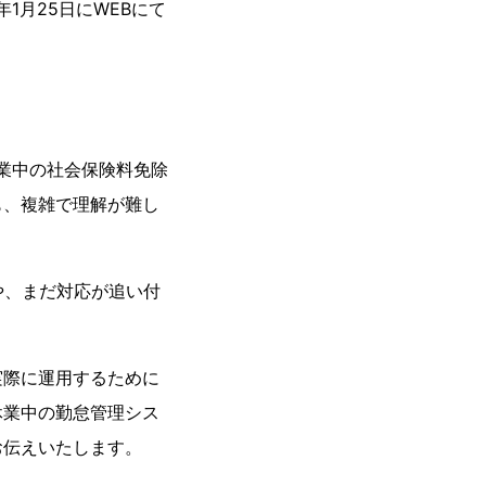
1月25日にWEBにて
業中の社会保険料免除
も、複雑で理解が難し
や、まだ対応が追い付
実際に運用するために
休業中の勤怠管理シス
お伝えいたします。