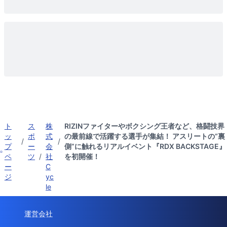
ト
ス
株
RIZINファイターやボクシング王者など、格闘技界
ッ
ポ
式
の最前線で活躍する選手が集結！ アスリートの“裏
/
/
プ
ー
会
側”に触れるリアルイベント『RDX BACKSTAGE』
ペ
ツ
/
社
を初開催！
ー
C
ジ
yc
le
運営会社