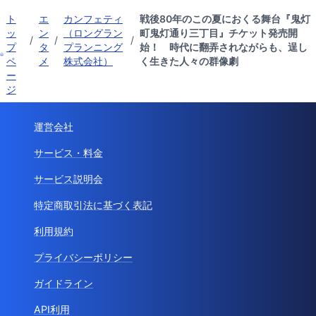
ト
エ
カンフェティ
戦後80年のこの夏におくる舞台『鬼灯
ッ
ン
（ロングラン
町鬼灯通り三丁目』チケット発売開
/
/
/
プ
タ
プランニング
始！ 時代に翻弄されながらも、逞し
ペ
メ
株式会社）
く生きた人々の群像劇
ー
ジ
運営会社
サービス・料金
サービス説明会
特定商取引法に基づく表記
利用規約
プライバシーポリシー
ガイドライン
API利用