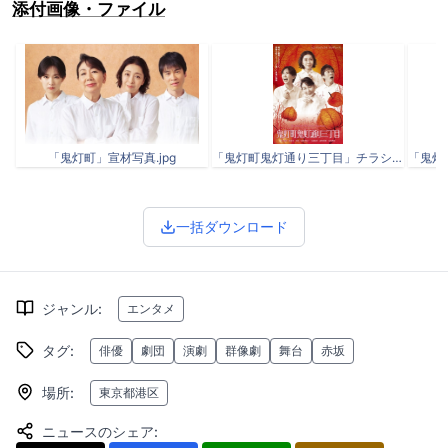
添付画像・ファイル
「鬼灯町」宣材写真.jpg
「鬼灯町鬼灯通り三丁目」チラシ_表面.jpg
一括ダウンロード
ジャンル
:
エンタメ
タグ
:
俳優
劇団
演劇
群像劇
舞台
赤坂
場所
:
東京都港区
ニュースのシェア
: