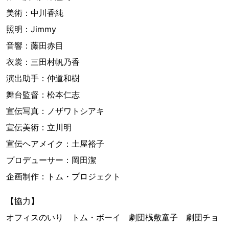
美術：中川香純
照明：Jimmy
音響：藤田赤目
衣裳：三田村帆乃香
演出助手：仲道和樹
舞台監督：松本仁志
宣伝写真：ノザワトシアキ
宣伝美術：立川明
宣伝ヘアメイク：土屋裕子
プロデューサー：岡田潔
企画制作：トム・プロジェクト
【協力】
オフィスのいり トム・ボーイ 劇団桟敷童子 劇団チョ