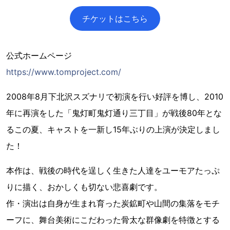
チケットはこちら
公式ホームページ
https://www.tomproject.com/
2008年8月下北沢スズナリで初演を行い好評を博し、2010
年に再演をした「鬼灯町鬼灯通り三丁目」が戦後80年とな
るこの夏、キャストを一新し15年ぶりの上演が決定しまし
た！
本作は、戦後の時代を逞しく生きた人達をユーモアたっぷ
りに描く、おかしくも切ない悲喜劇です。
作・演出は自身が生まれ育った炭鉱町や山間の集落をモチ
ーフに、舞台美術にこだわった骨太な群像劇を特徴とする