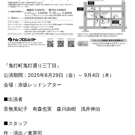
『鬼灯町鬼灯通り三丁目』
公演期間：2025年8月29日（金）～ 9月4日（木）
会場：赤坂レッドシアター
■出演者
音無美紀子 有森也実 森川由樹 浅井伸治
■スタッフ
作・演出／東憲司