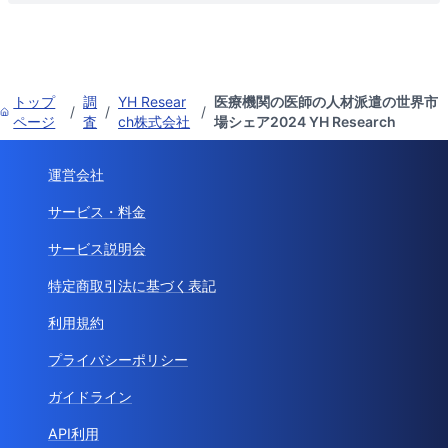
トップ
調
YH Resear
医療機関の医師の人材派遣の世界市
/
/
/
ページ
査
ch株式会社
場シェア2024 YH Research
運営会社
サービス・料金
サービス説明会
特定商取引法に基づく表記
利用規約
プライバシーポリシー
ガイドライン
API利用