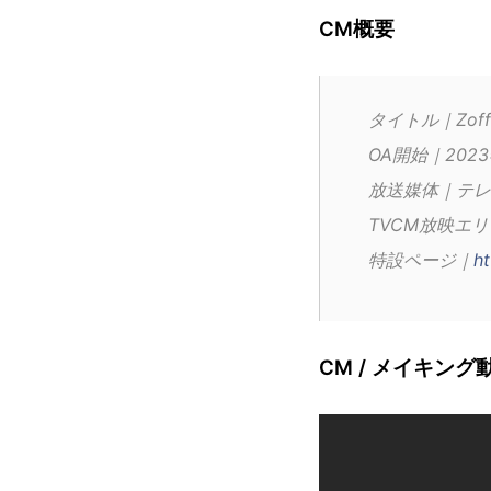
CM概要
タイトル｜Zof
OA開始｜202
放送媒体｜テレビ・
TVCM放映エリ
特設ページ｜
ht
CM / メイキング