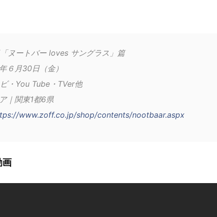
f「ヌートバー loves サングラス」篇
3年６月30日（金）
You Tube・TVer他
ア｜関東1都6県
tps://www.zoff.co.jp/shop/contents/nootbaar.aspx
動画