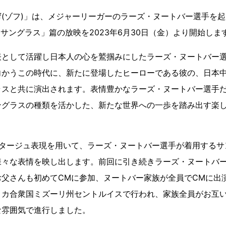
ff(ゾフ)」は、メジャーリーガーのラーズ・ヌートバー選手を起
ves サングラス」篇の放映を2023年6月30日（金）より開始しま
表として活躍し日本人の心を鷲掴みにしたラーズ・ヌートバー選
向かうこの時代に、新たに登場したヒーローである彼の、日本
ラスと共に演出されます。表情豊かなラーズ・ヌートバー選手
サングラスの種類を活かした、新たな世界への一歩を踏み出す楽
ンタージュ表現を用いて、ラーズ・ヌートバー選手が着用するサ
様々な表情を映し出します。前回に引き続きラーズ・ヌートバ
お父さんも初めてCMに参加、ヌートバー家族が全員でCMに出
リカ合衆国ミズーリ州セントルイスで行われ、家族全員がお互
な雰囲気で進行しました。