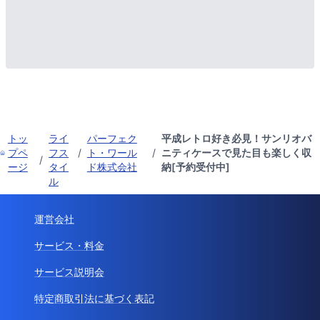
トッ
ライ
パーフェク
平成レトロ好き必見！サンリオバ
プペ
フス
/
ト・ワール
/
ニティケースで見た目も楽しく収
/
ージ
タイ
ド株式会社
納[予約受付中]
ル
運営会社
サービス・料金
サービス説明会
特定商取引法に基づく表記