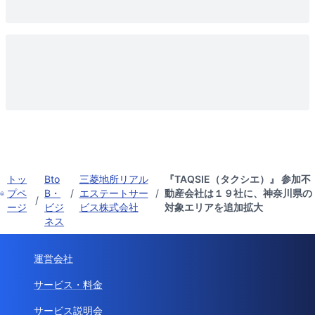
トッ
Bto
三菱地所リアル
『TAQSIE（タクシエ）』 参加不
プペ
B・
/
エステートサー
/
動産会社は１９社に、神奈川県の
/
ージ
ビジ
ビス株式会社
対象エリアを追加拡大
ネス
運営会社
サービス・料金
サービス説明会