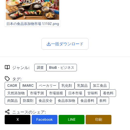
日本の食品添加物市場 1.119Z.png
一括ダウンロード
ジャンル
:
調査
BtoB・ビジネス
タグ
:
CAGR
IMARC
ベーカリー
乳化剤
乳製品
加工食品
天然添加物
市場予測
市場規模
日本市場
甘味料
着色料
肉製品
防腐剤
食品安全
食品添加物
食品香料
飲料
ニュースのシェア
:
X
Facebook
LINE
印刷