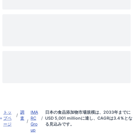
トッ
調
IMA
日本の食品添加物市場規模は、2033年までに
/
プペ
査
RC
/
USD 5,001 millionに達し、CAGRは3.4％とな
/
ージ
Gro
る見込みです。
up