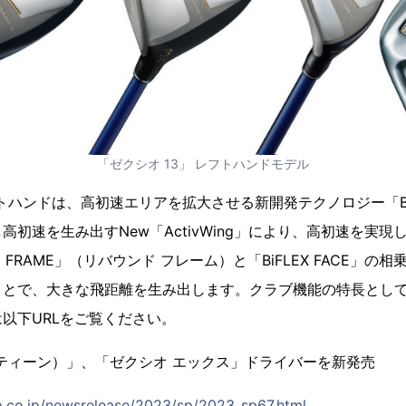
「ゼクシオ 13」 レフトハンドモデル
トハンドは、高初速エリアを拡大させる新開発テクノロジー「BiFL
高初速を生み出すNew「ActivWing」により、高初速を実現
D FRAME」（リバウンド フレーム）と「BiFLEX FACE」
とで、大きな飛距離を生み出します。クラブ機能の特長としては
以下URLをご覧ください。
ーティーン）」、「ゼクシオ エックス」ドライバーを新発売
p.co.jp/newsrelease/2023/sp/2023_sp67.html