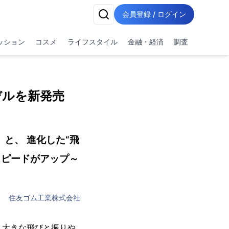
会員登録 / ログイン
ッション
コスメ
ライフスタイル
金融・経済
調査
デルを新発売
）と、 進化した“飛
ルスピードがアップ～
住友ゴム工業株式会社
、大きな飛びと振りや