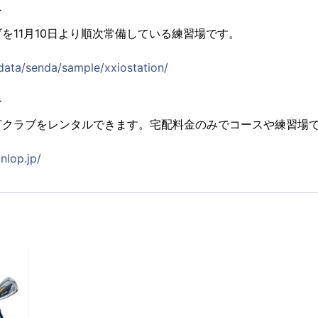
ン
を11月10日より順次常備している練習場です。
/data/senda/sample/xxiostation/
ン
打クラブをレンタルできます。宅配料金のみでコースや練習場
unlop.jp/