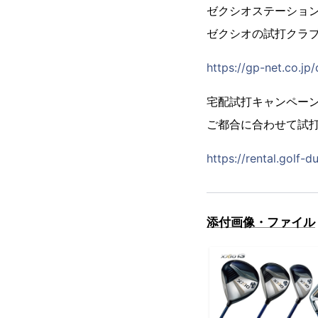
ゼクシオステーショ
ゼクシオの試打クラブ
https://gp-net.co.jp
宅配試打キャンペー
ご都合に合わせて試
https://rental.golf-d
添付画像・ファイル