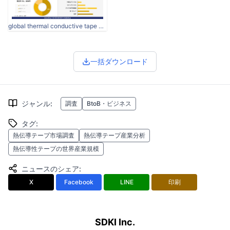
global thermal conductive tape development overview.jpg
一括ダウンロード
ジャンル
:
調査
BtoB・ビジネス
タグ
:
熱伝導テープ市場調査
熱伝導テープ産業分析
熱伝導性テープの世界産業規模
ニュースのシェア
:
X
Facebook
LINE
印刷
SDKI Inc.