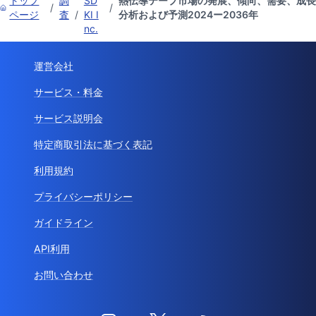
トップ
調
SD
熱伝導テープ市場の発展、傾向、需要、成長
/
/
ページ
査
/
KI I
分析および予測2024ー2036年
nc.
運営会社
サービス・料金
サービス説明会
特定商取引法に基づく表記
利用規約
プライバシーポリシー
ガイドライン
API利用
お問い合わせ