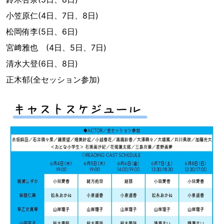
小笠原仁(4日、7日、8日)
松岡侑李(5日、6日)
宮﨑雅也 (4日、5日、7日)
清水大登(6日、8日)
正木郁(全セッション参加)