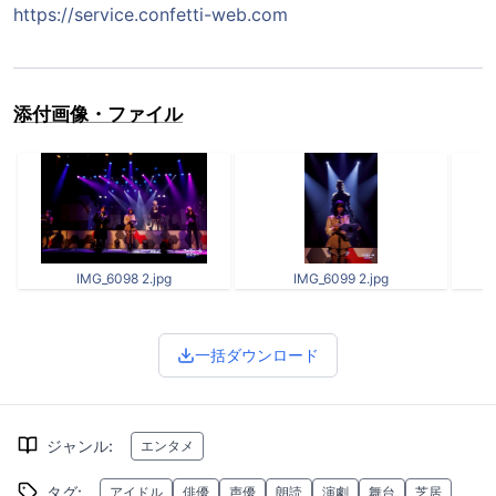
https://service.confetti-web.com
添付画像・ファイル
IMG_6098 2.jpg
IMG_6099 2.jpg
一括ダウンロード
ジャンル
:
エンタメ
タグ
:
アイドル
俳優
声優
朗読
演劇
舞台
芝居