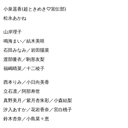
小泉遥香(超ときめき♡宣伝部)
松永あかね
山岸理子
鳴海まい／結木美咲
石田みなみ／岩田陽菜
渡部優衣／駒形友梨
福嶋晴菜／十二稜子
西本りみ／小日向美香
立石凛／阿部寿世
真野美月／紫月杏朱彩／小森結梨
汐入あすか／花岩香奈／宮白桃子
鈴木杏奈／小島菜々恵