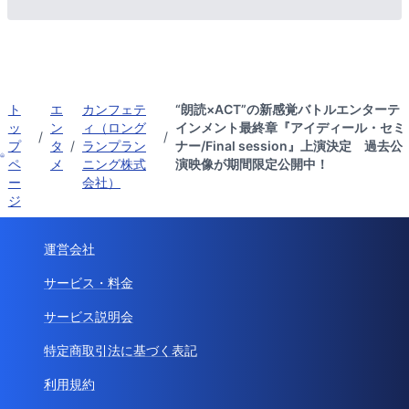
ト
エ
カンフェテ
“朗読×ACT”の新感覚バトルエンターテ
ッ
ン
ィ（ロング
インメント最終章『アイディール・セミ
/
/
プ
タ
/
ランプラン
ナー/Final session』上演決定 過去公
ペ
メ
ニング株式
演映像が期間限定公開中！
ー
会社）
ジ
運営会社
サービス・料金
サービス説明会
特定商取引法に基づく表記
利用規約