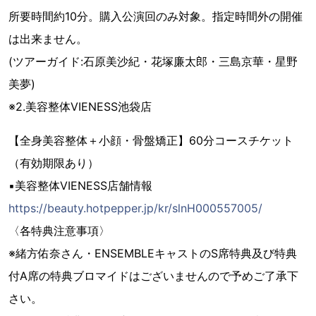
所要時間約10分。購入公演回のみ対象。指定時間外の開催
は出来ません。
(ツアーガイド:石原美沙紀・花塚廉太郎・三島京華・星野
美夢)
※2.美容整体VIENESS池袋店
【全身美容整体＋小顔・骨盤矯正】60分コースチケット
（有効期限あり）
▪️美容整体VIENESS店舗情報
https://beauty.hotpepper.jp/kr/slnH000557005/
〈各特典注意事項〉
※緒方佑奈さん・ENSEMBLEキャストのS席特典及び特典
付A席の特典ブロマイドはございませんので予めご了承下
さい。