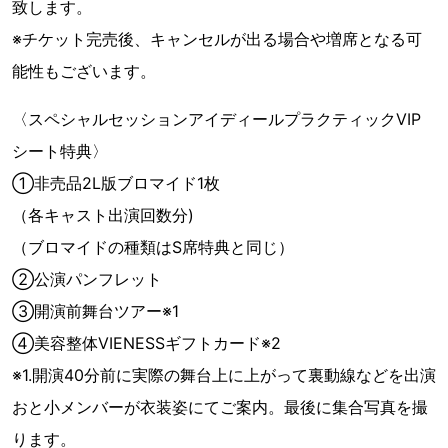
致します。
※チケット完売後、キャンセルが出る場合や増席となる可
能性もございます。
〈スペシャルセッションアイディールプラクティックVIP
シート特典〉
①非売品2L版ブロマイド1枚
（各キャスト出演回数分)
（ブロマイドの種類はS席特典と同じ）
②公演パンフレット
③開演前舞台ツアー※1
④美容整体VIENESSギフトカード※2
※1.開演40分前に実際の舞台上に上がって裏動線などを出演
おと小メンバーが衣装姿にてご案内。最後に集合写真を撮
ります。