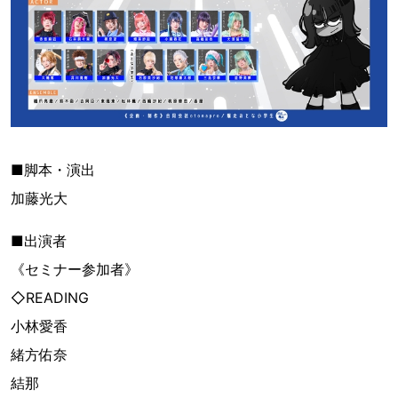
■脚本・演出
加藤光大
■出演者
《セミナー参加者》
◇READING
小林愛香
緒方佑奈
結那