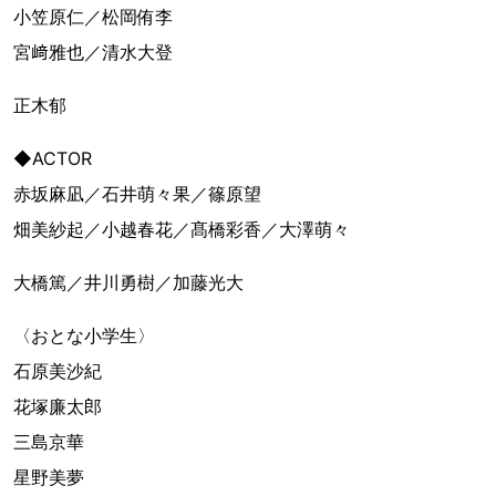
小笠原仁／松岡侑李
宮﨑雅也／清水大登
正木郁
◆ACTOR
赤坂麻凪／石井萌々果／篠原望
畑美紗起／小越春花／髙橋彩香／大澤萌々
大橋篤／井川勇樹／加藤光大
〈おとな小学生〉
石原美沙紀
花塚廉太郎
三島京華
星野美夢