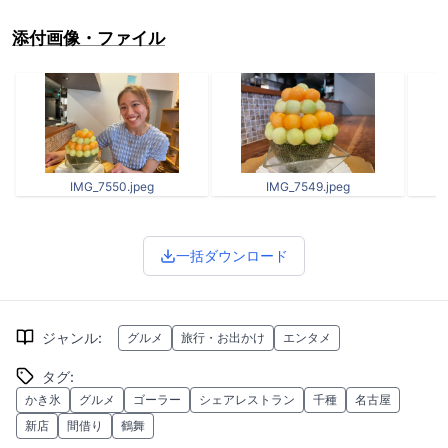
添付画像・ファイル
IMG_7550.jpeg
IMG_7549.jpeg
一括ダウンロード
ジャンル
:
グルメ
旅行・お出かけ
エンタメ
タグ
:
かき氷
グルメ
ゴーラー
シェアレストラン
千種
名古屋
新店
間借り
鶴舞