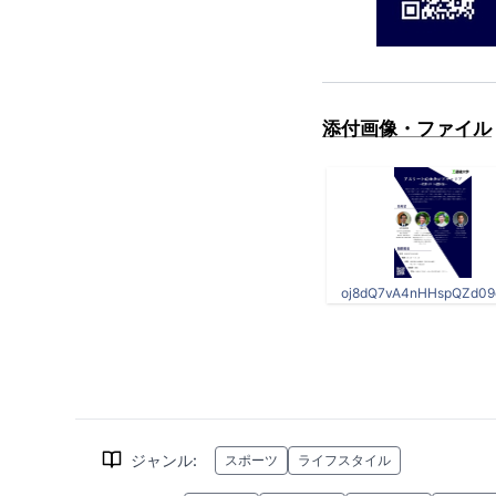
添付画像・ファイル
oj8dQ7vA4nHHspQZd09o
ジャンル
:
スポーツ
ライフスタイル