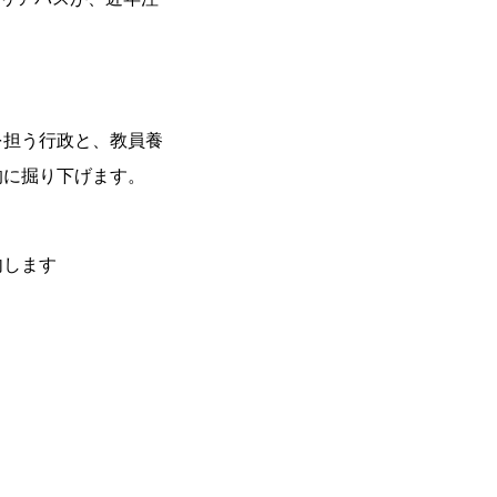
。
を担う行政と、教員養
的に掘り下げます。
内します