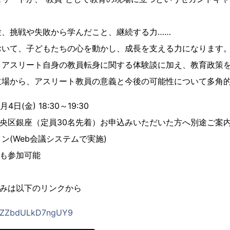
験、挑戦や失敗から学んだこと、継続する力……
おいて、子どもたちの心を動かし、成長を支える力になります
、アスリート自身の教員転身に関する体験談に加え、教育政策
立場から、アスリート教員の意義と今後の可能性について多角
4日(金) 18:30～19:30
中央区銀座（定員30名先着）お申込みいただいた方へ別途ご案
b会議システムで実施)
でも参加可能
し込みは以下のリンクから
urxZZbdULkD7ngUY9