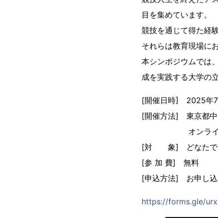
目を集めています。
競技を通じて得た経
それらは教育現場に
本シンポジウムでは
成を実践する大学の
[開催日時] 2025年7月
[開催方法] 東京都
オンライン(We
[対 象] どなた
[参 加 費] 無料
[申込方法] お申
https://forms.gle/