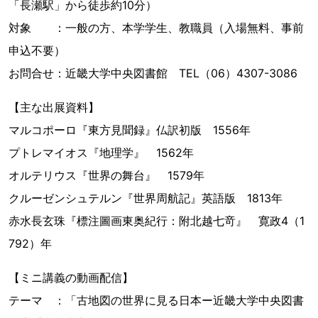
「長瀬駅」から徒歩約10分）
対象 ：一般の方、本学学生、教職員（入場無料、事前
申込不要）
お問合せ：近畿大学中央図書館 TEL（06）4307-3086
【主な出展資料】
マルコポーロ『東方見聞録』仏訳初版 1556年
プトレマイオス『地理学』 1562年
オルテリウス『世界の舞台』 1579年
クルーゼンシュテルン『世界周航記』英語版 1813年
赤水長玄珠『標注圖画東奥紀行：附北越七竒』 寛政4（1
792）年
【ミニ講義の動画配信】
テーマ ：「古地図の世界に見る日本ー近畿大学中央図書