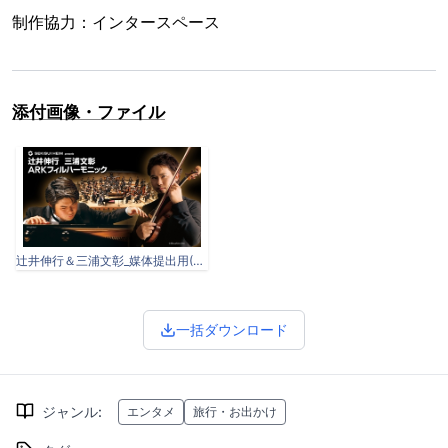
制作協力：インタースペース
添付画像・ファイル
辻井伸行＆三浦文彰_媒体提出用(960x540).jpg
一括ダウンロード
ジャンル
:
エンタメ
旅行・お出かけ