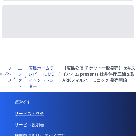
トッ
エ
広島ホームテ
【広島公演 チケット一般発売】セキス
プペ
ン
レビ HOME
/
イハイム presents 辻井伸行 三浦文彰
/
/
ージ
タ
イベントセン
ARKフィルハーモニック 発売開始
メ
ター
運営会社
サービス・料金
サービス説明会
特定商取引法に基づく表記