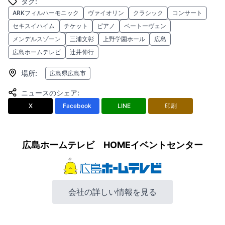
タグ
:
ARKフィルハーモニック
ヴァイオリン
クラシック
コンサート
セキスイハイム
チケット
ピアノ
ベートーヴェン
メンデルスゾーン
三浦文彰
上野学園ホール
広島
広島ホームテレビ
辻井伸行
場所
:
広島県広島市
ニュースのシェア
:
X
Facebook
LINE
印刷
広島ホームテレビ HOMEイベントセンター
会社の詳しい情報を見る