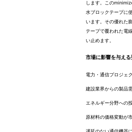
します。このmini
水ブロックテープに
います。その優れた
テープで覆われた電
い止めます。
市場に影響を与える
電力・通信プロジェ
建設業界からの製品
エネルギー分野への
原材料の価格変動が
遅延のない通信機器