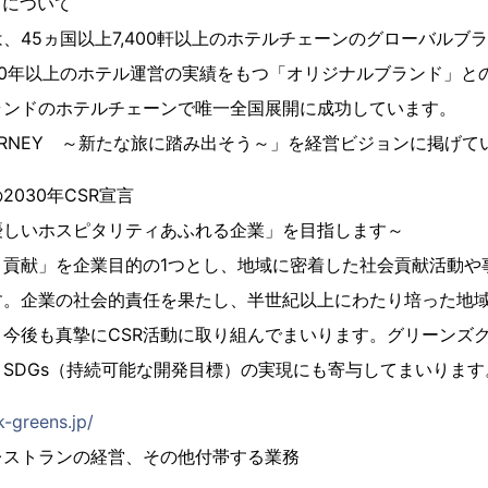
ズについて
、45ヵ国以上7,400軒以上のホテルチェーンのグローバルブ
60年以上のホテル運営の実績をもつ「オリジナルブランド」と
ランドのホテルチェーンで唯一全国展開に成功しています。
JOURNEY ～新たな旅に踏み出そう～」を経営ビジョンに掲げて
030年CSR宣言
優しいホスピタリティあふれる企業」を目指します～
と貢献」を企業目的の1つとし、地域に密着した社会貢献活動や
す。企業の社会的責任を果たし、半世紀以上にわたり培った地
今後も真摯にCSR活動に取り組んでまいります。グリーンズグ
SDGs（持続可能な開発目標）の実現にも寄与してまいります
-greens.jp/
レストランの経営、その他付帯する業務