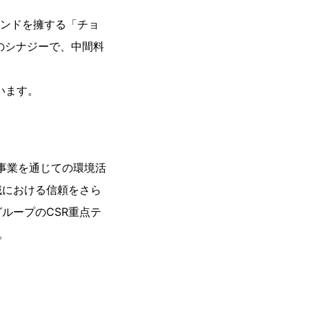
ランドを擁する「チョ
のシナジーで、中間料
います。
事業を通じての環境活
域における信頼をさら
ループのCSR重点テ
。