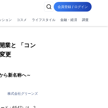
会員登録 / ログイン
ッション
コスメ
ライフスタイル
金融・経済
調査
開業と 「コン
変更
から新名称へ～
株式会社グリーンズ
ド：6547）は、2