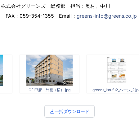
 株式会社グリーンズ 総務部 担当：奥村、中川
 FAX：059-354-1355 Email：
greens-info@greens.co.jp
CFI甲府 外観（横）.jpg
greens_koufu2_ページ_2.jp
一括ダウンロード