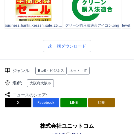
business_hanki_kessan_sale_25_720.jpg
グリーン購入法適合アイコン.png
一括ダウンロード
ジャンル
:
BtoB・ビジネス
ネット・IT
場所
:
大阪府大阪市
ニュースのシェア
:
X
Facebook
LINE
印刷
株式会社ユニットコム