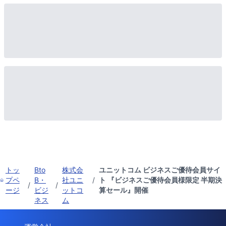
トッ
Bto
株式会
ユニットコム ビジネスご優待会員サイ
プペ
B・
社ユニ
/
ト 『ビジネスご優待会員様限定 半期決
/
/
ージ
ビジ
ットコ
算セール』開催
ネス
ム