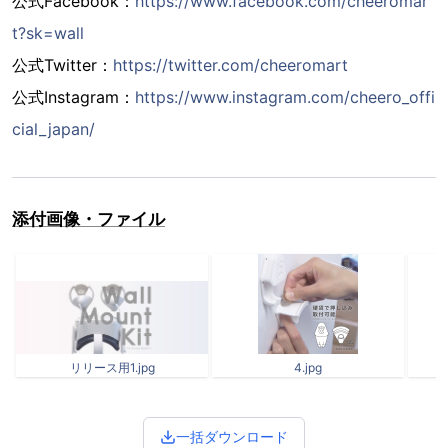
公式Facebook：
https://www.facebook.com/cheeromar
t?sk=wall
公式Twitter：
https://twitter.com/cheeromart
公式Instagram：
https://www.instagram.com/cheero_offi
cial_japan/
添付画像・ファイル
リリース用1.jpg
4.jpg
一括ダウンロード