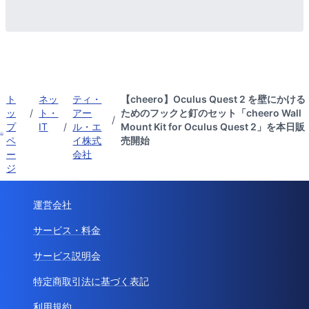
ト
ネッ
ティ・
【cheero】Oculus Quest 2 を壁にかける
ッ
/
ト・
アー
ためのフックと釘のセット「cheero Wall
/
プ
IT
/
ル・エ
Mount Kit for Oculus Quest 2」を本日販
ペ
イ株式
売開始
ー
会社
ジ
運営会社
サービス・料金
サービス説明会
特定商取引法に基づく表記
利用規約