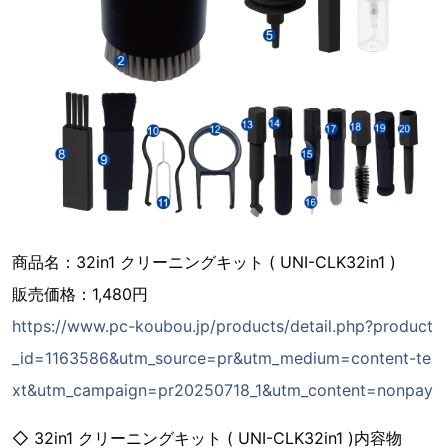
商品名：32in1 クリーニングキット ( UNI-CLK32in1 )
販売価格：1,480円
https://www.pc-koubou.jp/products/detail.php?product
_id=1163586&utm_source=pr&utm_medium=content-te
xt&utm_campaign=pr20250718_1&utm_content=nonpay
◇ 32in1 クリーニングキット ( UNI-CLK32in1 )内容物