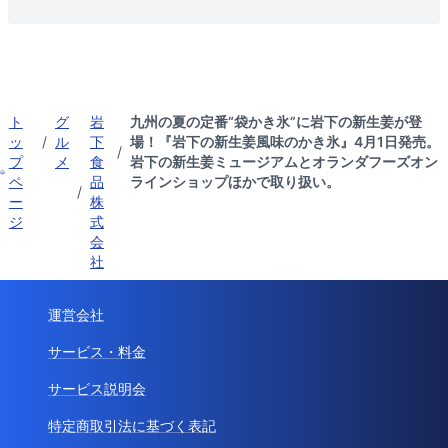
ト
グ
岩
九州の夏の定番“袋かき氷”に岩下の新生姜が登
ッ
/
ル
下
場！『岩下の新生姜風味のかき氷』4月1日発売。
/
プ
メ
食
岩下の新生姜ミュージアムとオランダフーズオン
ペ
品
ラインショップほかで取り扱い。
/
ー
株
ジ
式
会
社
運営会社
サービス・料金
サービス説明会
特定商取引法に基づく表記