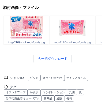
添付画像・ファイル
img-2169-holland-foods.jpg
img-2170-holland-foods.jpg
img
一括ダウンロード
ジャンル
:
グルメ
旅行・お出かけ
ライフスタイル
タグ
:
オランダフーズ
かき氷
コラボレーション
九州
夏
岩下の新生姜ミュージアム
新商品
通販
長崎