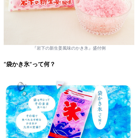
『岩下の新生姜風味のかき氷』盛付例
“袋かき氷”って何？