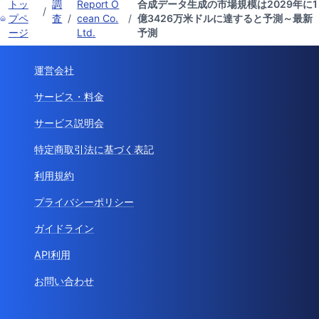
トッ
調
Report O
合成データ生成の市場規模は2029年に1
/
プペ
査
/
cean Co.
/
億3426万米ドルに達すると予測～最新
ージ
Ltd.
予測
運営会社
サービス・料金
サービス説明会
特定商取引法に基づく表記
利用規約
プライバシーポリシー
ガイドライン
API利用
お問い合わせ