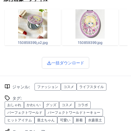
150859399_o2.jpg
150859399.jpg
一括ダウンロード
ジャンル
:
ファッション
コスメ
ライフスタイル
タグ
:
おしゃれ
かわいい
グッズ
コスメ
コラボ
パーフェクトワールド
パーフェクトワールドトーキョー
ヒットアイテム
亜土ちゃん
可愛い
新着
水森亜土