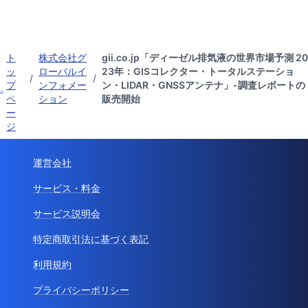
ト
株式会社グ
gii.co.jp「ディーゼル排気液の世界市場予測 20
ッ
ローバルイ
23年：GISコレクター・トータルステーショ
/
/
プ
ンフォメー
ン・LIDAR・GNSSアンテナ」-調査レポートの
ペ
ション
販売開始
ー
ジ
運営会社
サービス・料金
サービス説明会
特定商取引法に基づく表記
利用規約
プライバシーポリシー