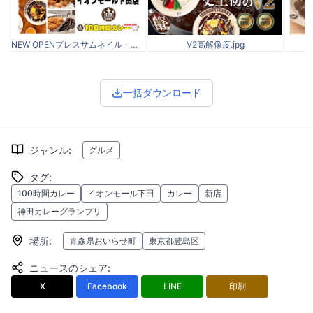
NEW OPENプレスサムネイル - イオンモール下田_アートボード 1.jpg
V2高解像度.jpg
一括ダウンロード
ジャンル
:
グルメ
タグ
:
100時間カレー
イオンモール下田
カレー
新店
神田カレーグランプリ
場所
:
青森県おいらせ町
東京都豊島区
ニュースのシェア
:
X
Facebook
LINE
印刷