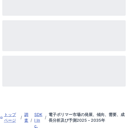
トップ
調
SDK
電子ポリマー市場の発展、傾向、需要、成
/
/
ページ
査
/
I In
長分析及び予測2025－2035年
c.