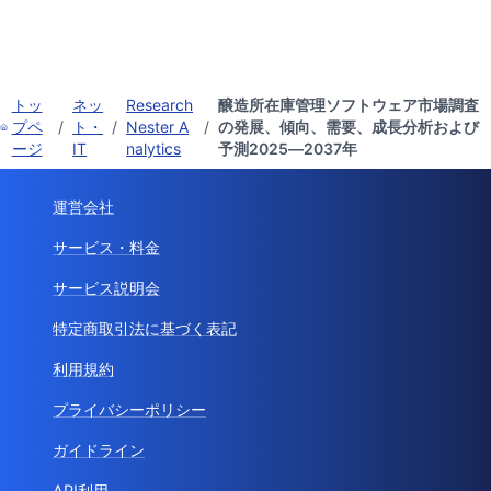
トッ
ネッ
Research
醸造所在庫管理ソフトウェア市場調査
プペ
/
ト・
/
Nester A
/
の発展、傾向、需要、成長分析および
ージ
IT
nalytics
予測2025―2037年
運営会社
サービス・料金
サービス説明会
特定商取引法に基づく表記
利用規約
プライバシーポリシー
ガイドライン
API利用