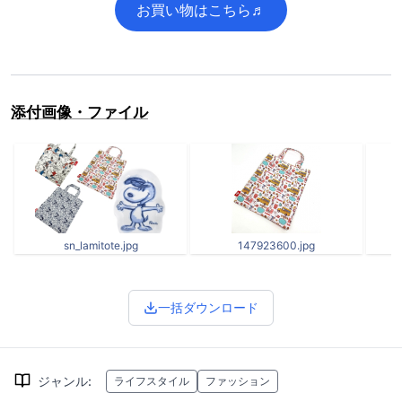
お買い物はこちら♬
添付画像・ファイル
sn_lamitote.jpg
147923600.jpg
一括ダウンロード
ジャンル
:
ライフスタイル
ファッション