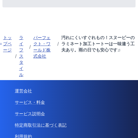
トッ
ラ
パーフェ
汚れにくいすぐれもの！スヌーピーの
プペ
イ
クト・ワ
/
ラミネート加工トートーは一味違う工
/
ージ
フ
ールド株
夫あり。雨の日でも安心です♫
/
ス
式会社
タ
イ
ル
運営会社
サービス・料金
サービス説明会
特定商取引法に基づく表記
利用規約