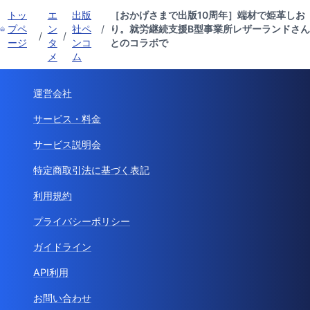
トッ
エ
出版
［おかげさまで出版10周年］端材で姫革しお
プペ
ン
社ペ
/
り。就労継続支援B型事業所レザーランドさん
/
/
ージ
タ
ンコ
とのコラボで
メ
ム
運営会社
サービス・料金
サービス説明会
特定商取引法に基づく表記
利用規約
プライバシーポリシー
ガイドライン
API利用
お問い合わせ