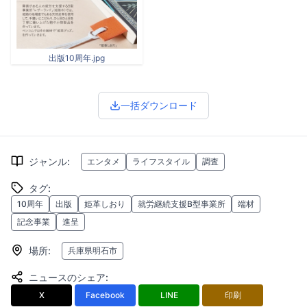
出版10周年.jpg
一括ダウンロード
ジャンル
:
エンタメ
ライフスタイル
調査
タグ
:
10周年
出版
姫革しおり
就労継続支援B型事業所
端材
記念事業
進呈
場所
:
兵庫県明石市
ニュースのシェア
:
X
Facebook
LINE
印刷