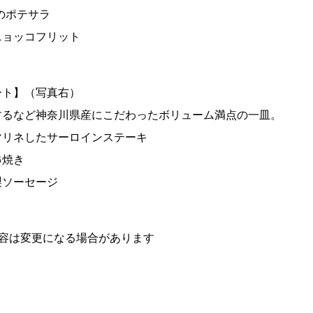
のポテサラ
ニョッコフリット
ート】（写真右）
するなど神奈川県産にこだわったボリューム満点の一皿。
マリネしたサーロインステーキ
串焼き
製ソーセージ
内容は変更になる場合があります