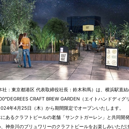
S（本社：東京都港区 代表取締役社長：鈴木和馬）は、横浜駅直
°DEGREES CRAFT BREW GARDEN（エイトハンドディ
2024年4月25日（木）から期間限定でオープンいたします。
木にあるクラフトビールの老舗「サンクトガーレン」と共同開
め、神奈川のブリュワリーのクラフトビールをお楽しみいただ