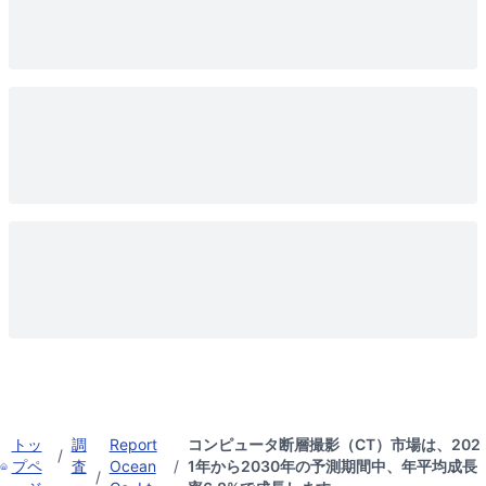
トッ
調
Report
コンピュータ断層撮影（CT）市場は、202
/
プペ
査
Ocean
/
1年から2030年の予測期間中、年平均成長
/