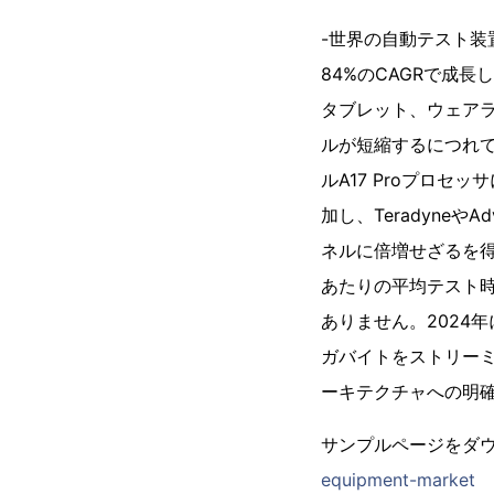
-世界の自動テスト装置
84%のCAGRで成長
タブレット、ウェア
ルが短縮するにつれて
ルA17 Proプロセ
加し、Teradyneや
ネルに倍増せざるを
あたりの平均テスト時
ありません。2024年
ガバイトをストリー
ーキテクチャへの明
サンプルページをダウ
equipment-market