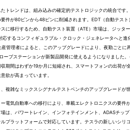
れたトレンドは、組み込みの確定的テストロジックの統合です
要件が80ピンから48ピンに削減されます。EDT（自動テス
スに移行するため、自動テスト装置（ATE）市場は、ジッター
に対応するコンフィギュラブル・クロック・ジェネレータへと進化
生産管理者によると、このアップグレードにより、夜勤ごとに
プローブステーションが新製品開発に使えるようになりました。
収期間はわずか19か月に短縮され、スマートフォンの出荷が
達意欲が高まっています。
り、複雑なミックスシグナルテストベンチのアップグレードが
リー電気自動車への移行により、車載エレクトロニクスの要件
場は、パワートレイン、インフォテインメント、ADASチップ
ナルプラットフォームで対応しています。テスラの新しいシリ