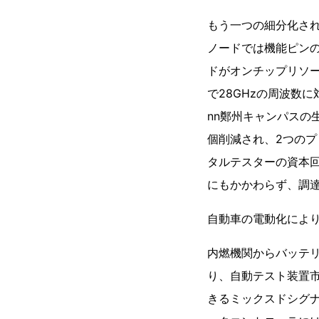
もう一つの細分化さ
ノードでは機能ピンの
ドがオンチップリソー
で28GHzの周波数
nn鄭州キャンパスの
個削減され、2つの
タルテスターの資本回
にもかかわらず、調
自動車の電動化によ
内燃機関からバッテ
り、自動テスト装置市
きるミックスドシグ