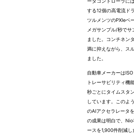
ータコントローラには
する12個の高電流ド
ツルメンツのPXIe
メガサンプル/秒でサ
ました。コンチネンタ
満に抑えながら、スル
ました。
自動車メーカーはIS
トレーサビリティ機
秒ごとにタイムスタ
しています。このよう
のAIアクセラレータ
の成果は明白で、Ni
ースを1,900件削