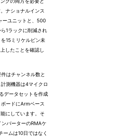
ニングの両方を必要と
す。ナショナルインス
ャーユニットと、500
ら1ラックに削減され
を15ミリケルビン未
に向上したことを確認し
の要件はチャンネル数と
計測機器は4マイクロ
るデータセットを作成
ボードにArmベース
可能にしています。そ
インバーターのRMAケ
チームは10日ではなく