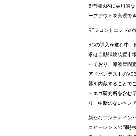
6時間以内に実用的
ープアウトを実現で
RFフロントエンドの
5Gの導入が進む中、
求は自動試験装置市場
っており、導波管固
アドバンテストのV930
器を内蔵することで
ィエゴ研究所を含む早
り、中断のないベン
新たなアンテナインパ
コヒーレンスの同時