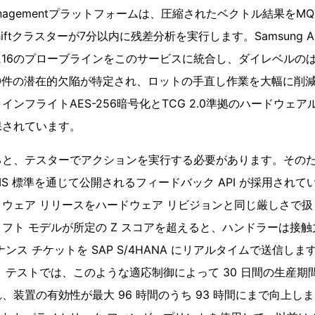
ycle Managementプラットフォームは、圧縮されたベクトル結果を
ftクラスターが7分以内に残差分析を実行します。Samsung Austin
期に16のプローブラインをこのサービスに統合し、ダイレベルの
800件の潜在的欠陥が特定され、ロットの手直し作業を大幅に削
ンフライトAES-256暗号化とTCG 2.0準拠のハードウェ
保されています。
ると、テスターでアクションを実行する必要があります。その
TMS 標準を通じて公開されるフィードバック API が採用され
ウェア リリースをハードウェア リビジョンと同じ厳しさで
フト モデルが所定の Z スコアを超えると、ハンドラーは接
ンス チケットを SAP S/4HANA にリアルタイムで送信しま
 テストでは、このような適応制御によって 30 日間の生産期間
装置の有効性が最大 96 時間のうち 93 時間にまで向上しました。D