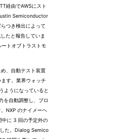
MQTT経由でAWSにスト
 Semiconductor
ばらつき検出によって
減したと報告していま
アルートオブトラストモ
ため、自動テスト装置
ています。業界ウォッチ
扱うようになっていると
触力を自動調整し、プロ
す。NXP のナイメーヘ
中に 3 回の予定外の
ialog Semico