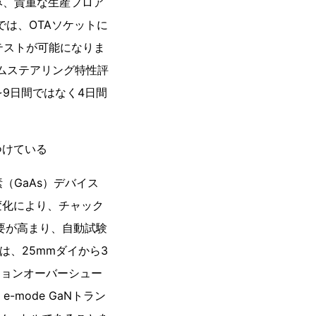
進み、貴重な生産フロア
では、OTAソケットに
加テストが可能になりま
ームステアリング特性評
を9日間ではなく4日間
つけている
（GaAs）デバイス
変化により、チャック
需要が高まり、自動試験
は、25mmダイから3
ションオーバーシュー
mode GaNトラン