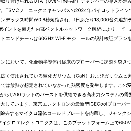
り付けられるOTA（Over-The-Air）チャンバーの導入が
。TSMCフェニックスキャンパスの2024年パイロットライン
ンデックス時間が0.6秒短縮され、1日あたり18,000台の追
FFTポイントを備えた内蔵ベクトルネットワーク解析により、ビ
トエンドチームは60GHz Wi-Fiモジュールの設計検証プラン
インにおいて、化合物半導体は従来のプローバーに課題を突き
広く使用されている窒化ガリウム（GaN）およびガリウムヒ素
ーでは放熱が想定されていなかった熱密度を発生します。この
ながら1,200ワットのバーストを供給できる高出力システムの
拡大しています。東京エレクトロンの最新型ICECoolプローバー
を除去するマイクロ流体コールドプレートを内蔵し、ジャンク
イクロエレクトロニクスは、このプラットフォーム上で650V e-