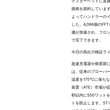
テスターヘッドに直接取
面積を節約しています
よってハンドラーのイ
した。4,096個の
価が加速され、フロン
で完了できます。
今日の高出力検証ラ
急速充電器や衛星群に
は、従来のプローバ
温度を175℃に保ち
装置（ATE）市場が
秒以内に550ワット
トを防止します。STマ