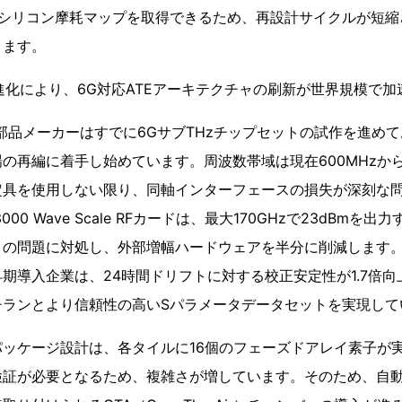
なシリコン摩耗マップを取得できるため、再設計サイクルが短縮
きます。
進化により、6G対応ATEアーキテクチャの刷新が世界規模で加
部品メーカーはすでに6GサブTHzチップセットの試作を進め
の再編に着手し始めています。周波数帯域は現在600MHzから3
定具を使用しない限り、同軸インターフェースの損失が深刻な
00 Wave Scale RFカードは、最大170GHzで23dBmを
この問題に対処し、外部増幅ハードウェアを半分に削減します
期導入企業は、24時間ドリフトに対する校正安定性が1.7倍
チランとより信頼性の高いSパラメータデータセットを実現して
ッケージ設計は、各タイルに16個のフェーズドアレイ素子が実装
検証が必要となるため、複雑さが増しています。そのため、自