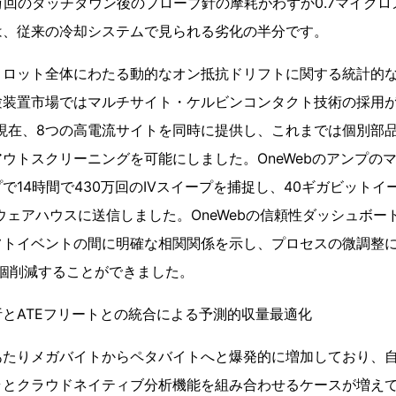
万回のタッチダウン後のプローブ針の摩耗がわずか0.7マイク
は、従来の冷却システムで見られる劣化の半分です。
、ロット全体にわたる動的なオン抵抗ドリフトに関する統計的
験装置市場ではマルチサイト・ケルビンコンタクト技術の採用
Aは現在、8つの高電流サイトを同時に提供し、これまでは個別部
ウトスクリーニングを可能にしました。OneWebのアンプの
で14時間で430万回のIVスイープを捕捉し、40ギガビット
ryウェアハウスに送信しました。OneWebの信頼性ダッシュボ
フトイベントの間に明確な相関関係を示し、プロセスの微調整
00個削減することができました。
とATEフリートとの統合による予測的収量最適化
あたりメガバイトからペタバイトへと爆発的に増加しており、
とクラウドネイティブ分析機能を組み合わせるケースが増えていま