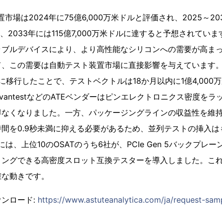
市場は2024年に75億6,000万米ドルと評価され、2025～20
し、2033年には115億7,000万米ドルに達すると予想されて
ラブルデバイスにより、より高性能なシリコンへの需要が高ま
、この需要は自動テスト装置市場に直接影響を与えています。A
ッサに移行したことで、テストベクトルは18か月以内に1億4,000万
AdvantestなどのATEベンダーはピンエレクトロニクス密度をラ
得なくなりました。一方、パッケージングラインの収益性を維
間を0.9秒未満に抑える必要があるため、並列テストの挿入は
には、上位10のOSATのうち6社が、PCIe Gen 5バックプレ
ミングできる高密度スロット互換テスターを導入しました。こ
確な動きです。
ンロード:
https://www.astuteanalytica.com/ja/request-sam