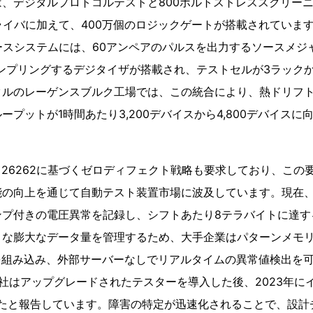
、デジタルプロトコルテストと800ボルトストレススクリー
ライバに加えて、400万個のロジックゲートが搭載されていま
ベースシステムには、60アンペアのパルスを出力するソースメジ
ンプリングするデジタイザが搭載され、テストセルが3ラックか
ルのレーゲンスブルク工場では、この統合により、熱ドリフト
ープットが1時間あたり3,200デバイスから4,800デバイス
O 26262に基づくゼロディフェクト戦略も要求しており、こ
能の向上を通じて自動テスト装置市場に波及しています。現在、
ンプ付きの電圧異常を記録し、シフトあたり8テラバイトに達す
な膨大なデータ量を管理するため、大手企業はパターンメモリ
を組み込み、外部サーバーなしでリアルタイムの異常値検出を
o社はアップグレードされたテスターを導入した後、2023年に
減したと報告しています。障害の特定が迅速化されることで、設計