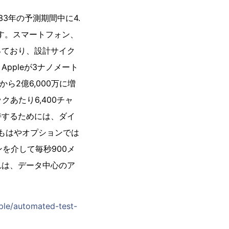
33年の予測期間中に4.
います。スマートフォン、
っており、設計サイク
ppleが3ナノメート
から2億6,000万に増
ックあたり6,400チャ
持するためには、ダイ
もはやオプションでは
ーンを介して毎秒900メ
れは、データ中心のア
ple/automated-test-