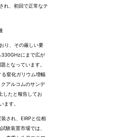
され、初回で正常なテ
速
ており、その厳しい要
30GHzにまで広が
問題となっています。
出力する窒化ガリウム増幅
。クアルコムのサンデ
向上したと報告してお
います。
され、EIRPと位相
動試験装置市場では、