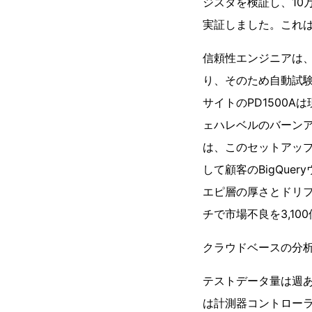
ジスタを検証し、10
実証しました。これ
信頼性エンジニアは
り、そのため自動試
サイトのPD1500
ェハレベルのバーンア
は、このセットアップ
して顧客のBigQue
エピ層の厚さとドリ
チで市場不良を3,1
クラウドベースの分析
テストデータ量は週
は計測器コントローラ